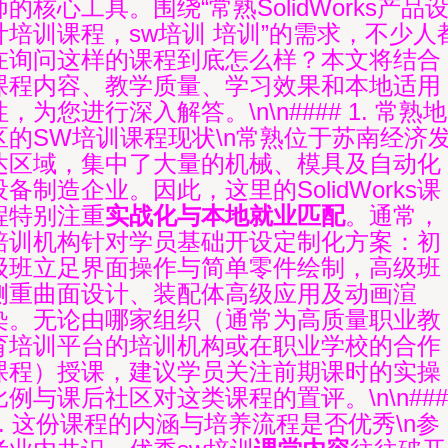
师的核心工具。围绕“常熟SolidWorks产品
计培训课程，sw培训 培训”的需求，不少人
在询问这样的课程到底怎么样？本文将结合
课程内容、教学质量、学习效果和本地适用
性，为您进行深入解答。\n\n#### 1. 常熟地
区的SW培训课程现状\n常熟位于苏南经济
达区域，集中了大量的机械、模具及自动化
设备制造企业。因此，这里的SolidWorks课
程特别注重
实战化与本地就业匹配
。通常，
培训机构针对学员基础开设定制化方案：初
级班立足界面操作与简单零件绘制，高级班
侧重曲面设计、装配体高级应用及动画渲
染。无论由哪家组织（通常为高质量职业教
育培训平台的培训机构或在职业学校的合作
课程）授课，建议学员关注前期课时的实操
比例与课后社区对这类课程的置评。\n\n###
2. 这份课程的内涵与培养流程是否优秀\n参