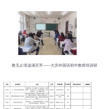
落幕
教无止境溢满芬芳——大庆外国语初中教师培训研
讨纪实