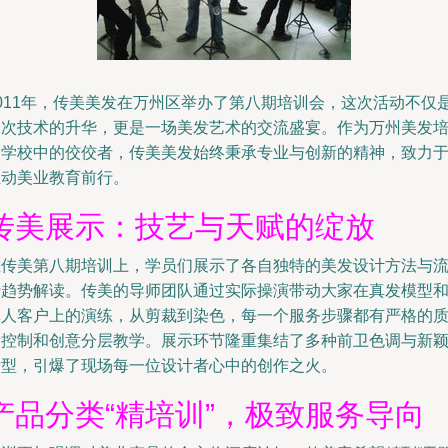
2011年，传美美发在万州区举办了第八期培训会，这次活动不仅
一次技术的升华，更是一场美发艺术的交流盛宴。作为万州美发
训学校中的佼佼者，传美美发始终秉承专业与创新的精神，致力
推动美业教育前行。
传美展示：技艺与天赋的绽放
在传美第八期培训上，学员们展示了各自独特的美发设计方法与
行趋势解读。传美的导师团队通过实际操演带动大家在真发模型
真人客户上的演练，从剪裁到染色，每一个服务步骤都有严格的
量控制和创意分层教学。展示环节隆重集结了多种前卫色调与新
发型，引爆了现场每一位设计者心中的创作之火。
产品分类“精培训”，极致服务导向