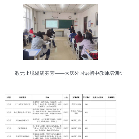
教无止境溢满芬芳——大庆外国语初中教师培训研
讨纪实