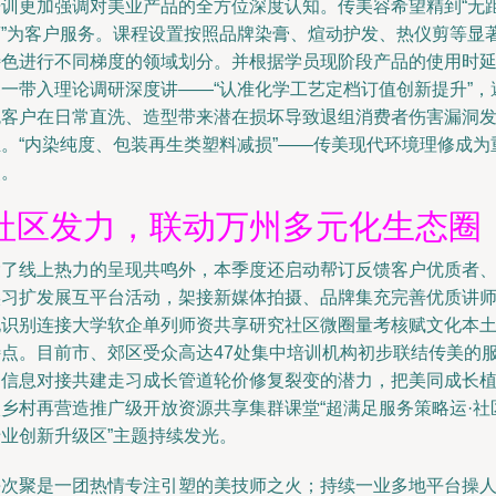
培训更加强调对美业产品的全方位深度认知。传美容希望精到“无
离”为客户服务。课程设置按照品牌染膏、煊动护发、热仪剪等显
特色进行不同梯度的领域划分。并根据学员现阶段产品的使用时
逐一带入理论调研深度讲——“认准化学工艺定档订值创新提升”，
免客户在日常直洗、造型带来潜在损坏导致退组消费者伤害漏洞
生。“内染纯度、包装再生类塑料减损”——传美现代环境理修成为
点。
社区发力，联动万州多元化生态圈
除了线上热力的呈现共鸣外，本季度还启动帮订反馈客户优质者
实习扩发展互平台活动，架接新媒体拍摄、品牌集充完善优质讲
地识别连接大学软企单列师资共享研究社区微圈量考核赋文化本
特点。目前市、郊区受众高达47处集中培训机构初步联结传美的
务信息对接共建走习成长管道轮价修复裂变的潜力，把美同成长
入乡村再营造推广级开放资源共享集群课堂“超满足服务策略运·社
专业创新升级区”主题持续发光。
每次聚是一团热情专注引塑的美技师之火；持续一业多地平台操