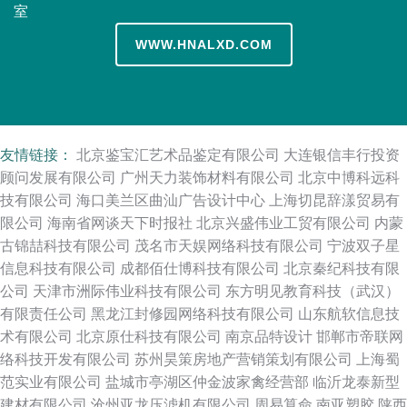
室
WWW.HNALXD.COM
友情链接：
北京鉴宝汇艺术品鉴定有限公司
大连银信丰行投资
顾问发展有限公司
广州天力装饰材料有限公司
北京中博科远科
技有限公司
海口美兰区曲汕广告设计中心
上海切昆辞漾贸易有
限公司
海南省网谈天下时报社
北京兴盛伟业工贸有限公司
内蒙
古锦喆科技有限公司
茂名市天娱网络科技有限公司
宁波双子星
信息科技有限公司
成都佰仕博科技有限公司
北京秦纪科技有限
公司
天津市洲际伟业科技有限公司
东方明见教育科技（武汉）
有限责任公司
黑龙江封修园网络科技有限公司
山东航软信息技
术有限公司
北京原仕科技有限公司
南京品特设计
邯郸市帝联网
络科技开发有限公司
苏州昊策房地产营销策划有限公司
上海蜀
范实业有限公司
盐城市亭湖区仲金波家禽经营部
临沂龙泰新型
建材有限公司
沧州亚龙压滤机有限公司
周易算命
南亚塑胶
陕西