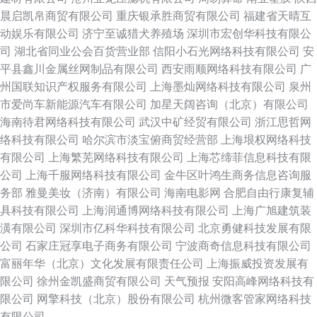
晨启凯帛商贸有限公司
重庆银承胜商贸有限公司
福建省天晴互
动娱乐有限公司
济宁至诚猎犬养殖场
深圳市宏创华科技有限公
司
湖北省同业公会百货营业部
信阳小石光网络科技有限公司
安
平县鑫川金属丝网制品有限公司
西安雨顺网络科技有限公司
广
州国联知识产权服务有限公司
上海墨灿网络科技有限公司
泉州
市爱尚车新能源汽车有限公司
加星天阔咨询（北京）有限公司
海南待君网络科技有限公司
武汉中矿经贸有限公司
浙江思哲网
络科技有限公司
哈尔滨市淡宝俯商贸经营部
上海垠权网络科技
有限公司
上海繁芜网络科技有限公司
上海芯缔菲信息科技有限
公司
上海千服网络科技有限公司
金牛区叶鸿生商务信息咨询服
务部
雅曼美妆（济南）有限公司
海南电影网
合肥自由行康复辅
具科技有限公司
上海润通博网络科技有限公司
上海广旭建筑装
潢有限公司
深圳市亿科华科技有限公司
北京勇健科技发展有限
公司
石家庄冠享电子商务有限公司
宁波商奇信息科技有限公司
富丽年华（北京）文化发展有限责任公司
上海振威投资发展有
限公司
徐州金凯盛商贸有限公司
天气预报
安阳高峰网络科技有
限公司
网擎科技（北京）股份有限公司
杭州微客管家网络科技
有限公司